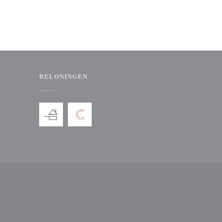
BELONINGEN
venster))
 nieuw venster))
enster))