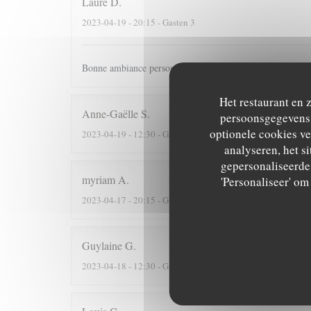
Laure
D
2023-04-19
- 20:15 - Gasten 3
Bonne ambiance personnel sympathique repas super bon 
Het restaurant en 
Anne-Gaëlle
S
persoonsgegevens. 
optionele cookies v
2023-04-19
- 12:30 - Gasten 3
analyseren, het si
gepersonaliseerde 
myriam
A
'Personaliseer' o
2023-04-17
- 20:15 - Gasten 2
Guylaine
G
2023-04-18
- 12:30 - Gasten 2