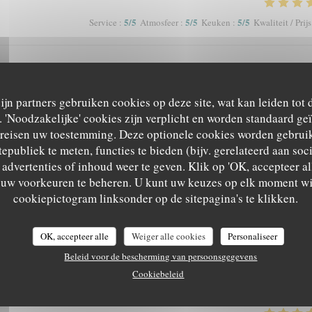
5
/5
5
/5
5
/5
Service
:
Atmosfeer
:
Keuken
:
Kwaliteit / Prijs
je recommande
zijn partners gebruiken cookies op deze site, wat kan leiden tot
'Noodzakelijke' cookies zijn verplicht en worden standaard ge
ereisen uw toestemming. Deze optionele cookies worden gebruik
4
/5
4
/5
4
/5
Service
:
Atmosfeer
:
Keuken
:
Kwaliteit / Prijs
tepubliek te meten, functies te bieden (bijv. gerelateerd aan so
advertenties of inhoud weer te geven. Klik op 'OK, accepteer alle
m uw voorkeuren te beheren. U kunt uw keuzes op elk moment wi
cookiepictogram linksonder op de sitepagina's te klikken.
3
/5
4
/5
5
/5
Service
:
Atmosfeer
:
Keuken
:
Kwaliteit / Prijs
OK, accepteer alle
Weiger alle cookies
Personaliseer
Beleid voor de bescherming van persoonsgegevens
5
/5
5
/5
5
/5
Service
:
Atmosfeer
:
Keuken
:
Kwaliteit / Prijs
Cookiebeleid