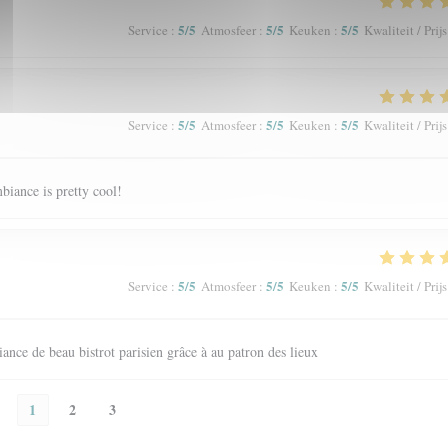
5
/5
5
/5
5
/5
Service
:
Atmosfeer
:
Keuken
:
Kwaliteit / Prijs
5
/5
5
/5
5
/5
Service
:
Atmosfeer
:
Keuken
:
Kwaliteit / Prijs
biance is pretty cool!
5
/5
5
/5
5
/5
Service
:
Atmosfeer
:
Keuken
:
Kwaliteit / Prijs
ance de beau bistrot parisien grâce à au patron des lieux
1
2
3