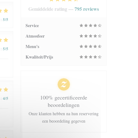
Gemiddelde rating —
795 reviews
5
/5
:
Service
Atmosfeer
Menu's
5
/5
:
Kwaliteit/Prijs
100% gecertificeerde
4
/5
:
beoordelingen
Onze klanten hebben na hun reservering
een beoordeling gegeven