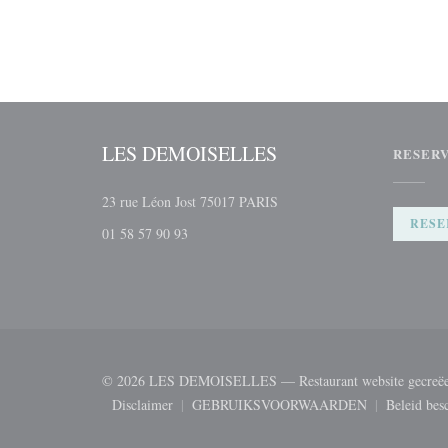
LES DEMOISELLES
RESER
((opent in een nieuw venster))
23 rue Léon Jost 75017 PARIS
RESE
01 58 57 90 93
© 2026 LES DEMOISELLES — Restaurant website gecreë
Disclaimer
GEBRUIKSVOORWAARDEN
Beleid bes
((opent in een nieuw venster))
((opent in een nieuw venster