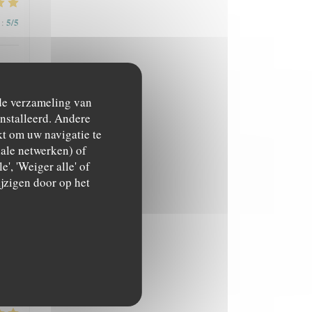
5
/5
:
 de verzameling van
ïnstalleerd. Andere
t om uw navigatie te
4
/5
:
ciale netwerken) of
', 'Weiger alle' of
jzigen door op het
4
/5
:
5
/5
: