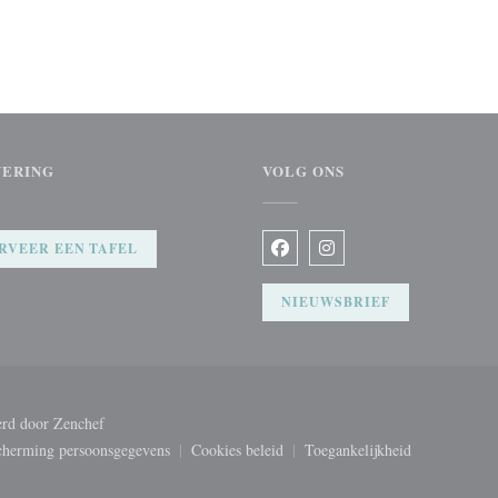
VERING
VOLG ONS
RVEER EEN TAFEL
Facebook ((opent in een nieuw 
Instagram ((opent in een
NIEUWSBRIEF
((opent in een nieuw venster))
erd door
Zenchef
cherming persoonsgegevens
Cookies beleid
Toegankelijkheid
))
((opent in een nieuw venster))
((opent in een nieuw venster))
((opent in een nieuw v