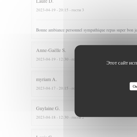
Laure
D
2023-04-19
- 20:15 - гости 3
Bonne ambiance personnel sympathique repas super bon 
Anne-Gaëlle
S
2023-04-19
- 12:30 - гости 3
Этот сайт ис
myriam
A
Ок
2023-04-17
- 20:15 - гости 2
Guylaine
G
2023-04-18
- 12:30 - гости 2