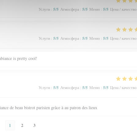
5
/5
5
/5
5
/5
Услуги
:
Атмосфера
:
Меню
:
Цена / качество
5
/5
5
/5
5
/5
Услуги
:
Атмосфера
:
Меню
:
Цена / качество
biance is pretty cool!
5
/5
5
/5
5
/5
Услуги
:
Атмосфера
:
Меню
:
Цена / качество
ance de beau bistrot parisien grâce à au patron des lieux
1
2
3