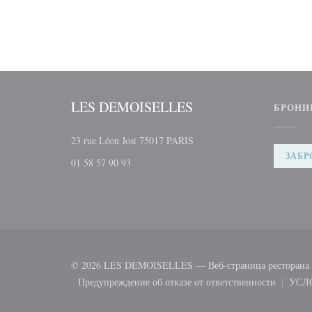
LES DEMOISELLES
БРОНИ
((открывается в новом окне
23 rue Léon Jost 75017 PARIS
ЗАБР
01 58 57 90 93
© 2026 LES DEMOISELLES — Веб-страница ресторана 
Предупреждение об отказе от ответственности
УСЛ
((открывается в новом окне))