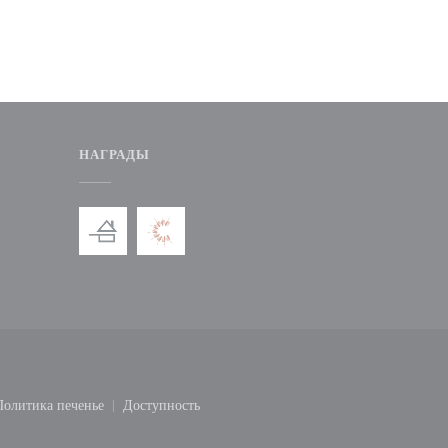
НАГРАДЫ
вом окне))
я в новом окне))
Политика печенье
Доступность
окне))
((открывается в новом окне))
((открывается в новом окне))