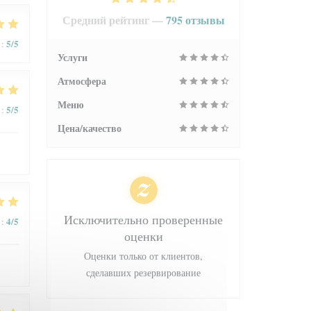
Средний рейтинг —
795 отзывы
5
/5
:
Услуги
Атмосфера
Меню
5
/5
:
Цена/качество
Исключительно проверенные
4
/5
:
оценки
Оценки только от клиентов,
сделавших резервирование