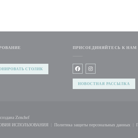
РОВАНИЕ
ПРИСОЕДИНЯЙТЕСЬ К НАМ
))
ОНИРОВАТЬ СТОЛИК
Facebook ((открывается в но
Instagram ((открываетс
НОВОСТНАЯ РАССЫЛКА
((открывается в новом окне))
создана
Zenchef
ОВИЯ ИСПОЛЬЗОВАНИЯ
Политика защиты персональных данных
((открывается в новом окне))
((открывается в новом 