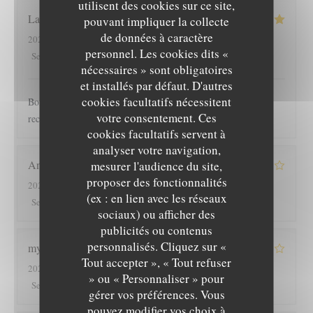
utilisent des cookies sur ce site,
Laure
D
pouvant impliquer la collecte
de données à caractère
2023-04-19
- 20:15 - Couverts 3
personnel. Les cookies dits «
5
/5
5
/5
5
/5
5
/5
Service
:
Ambiance
:
Cuisine
:
Qualité / Prix
:
nécessaires » sont obligatoires
et installés par défaut. D'autres
cookies facultatifs nécessitent
Bonne ambiance personnel sympathique repas super bon je
votre consentement. Ces
recommande
cookies facultatifs servent à
analyser votre navigation,
Anne-Gaëlle
S
mesurer l'audience du site,
proposer des fonctionnalités
2023-04-19
- 12:30 - Couverts 3
(ex : en lien avec les réseaux
4
/5
4
/5
4
/5
4
/5
Service
:
Ambiance
:
Cuisine
:
Qualité / Prix
:
sociaux) ou afficher des
publicités ou contenus
personnalisés. Cliquez sur «
myriam
A
Tout accepter », « Tout refuser
2023-04-17
- 20:15 - Couverts 2
» ou « Personnaliser » pour
3
/5
4
/5
5
/5
4
/5
Service
:
Ambiance
:
Cuisine
:
Qualité / Prix
:
gérer vos préférences. Vous
pouvez modifier vos choix à