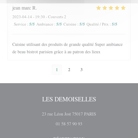
jean marc
R
2023-04-14
- 19:30 - Couverts 2
5
/5
5
/5
5
/5
5
/5
Service
:
Ambiance
:
Cuisine
:
Qualité / Prix
:
Cuisine utilisant des produits de grande qualité Super ambiance
de beau bistrot parisien grâce à au patron des lieux
1
2
3
LES DEMOISELLES
((ouvre une nouvelle fen
23 rue Léon Jost 75017 PARIS
01 58 57 90 93