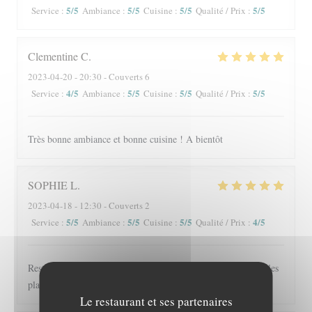
5
/5
5
/5
5
/5
5
/5
Service
:
Ambiance
:
Cuisine
:
Qualité / Prix
:
Clementine
C
2023-04-20
- 20:30 - Couverts 6
4
/5
5
/5
5
/5
5
/5
Service
:
Ambiance
:
Cuisine
:
Qualité / Prix
:
Très bonne ambiance et bonne cuisine ! A bientôt
SOPHIE
L
2023-04-18
- 12:30 - Couverts 2
5
/5
5
/5
5
/5
4
/5
Service
:
Ambiance
:
Cuisine
:
Qualité / Prix
:
Restaurant conviviable. Le personnel est très sympathique et les
plats excellents.
Le restaurant et ses partenaires