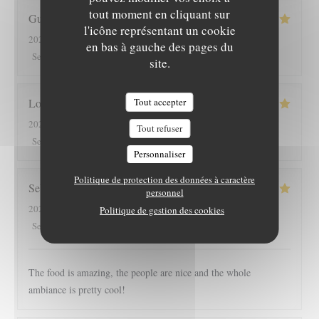
tout moment en cliquant sur
Guylaine
G
l'icône représentant un cookie
2023-04-18
- 12:30 - Couverts 2
en bas à gauche des pages du
5
/5
5
/5
5
/5
5
/5
Service
:
Ambiance
:
Cuisine
:
Qualité / Prix
:
site.
Tout accepter
Louis
C
2023-04-17
- 20:30 - Couverts 2
Tout refuser
5
/5
5
/5
5
/5
4
/5
Service
:
Ambiance
:
Cuisine
:
Qualité / Prix
:
Personnaliser
Politique de protection des données à caractère
Seb
G
personnel
2023-04-17
- 12:30 - Couverts 3
Politique de gestion des cookies
5
/5
5
/5
5
/5
4
/5
Service
:
Ambiance
:
Cuisine
:
Qualité / Prix
:
The food is amazing, the people are nice and the whole
ambiance is pretty cool!