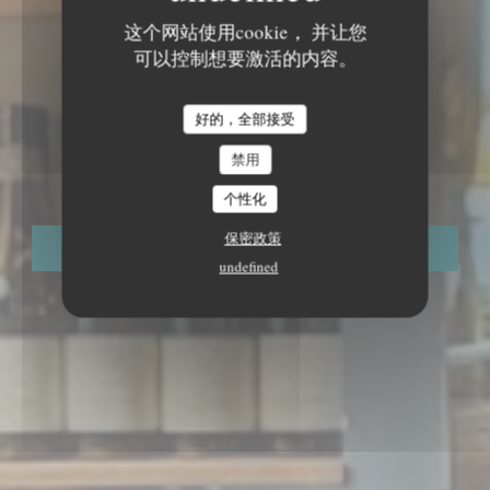
这个网站使用cookie， 并让您
可以控制想要激活的内容。
餐厅传统
好的，全部接受
•
PARIS
禁用
LES DEMOISELLES
个性化
保密政策
预订餐位
undefined