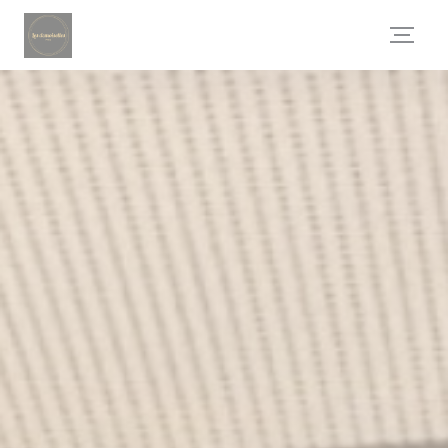
Πίνακας διαχείρισης "Μπισκότων" (Cookies)