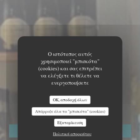
Ο ιστότοπος αυτός
χρησιμοποιεί "μπισκότα"
(cookies) και σας επιτρέπει
να ελέγξετε τι θέλετε να
ενεργοποιήσετε
ΠΑΡΑΔΟΣΙΑΚΌ ΕΣΤΙΑΤΌΡΙΟ
•
PARIS
OK, αποδοχή όλων
LES DEMOISELLES
Απόρριψε όλα τα "μπισκότα" (cookies)
Εξατομίκευση
ΚΆΝΤΕ ΚΡΆΤΗΣΗ ΤΡΑΠΕΖΙΟΎ
Πολιτική απορρήτου