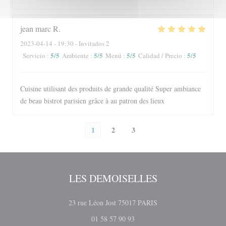
jean marc
R
2023-04-14
- 19:30 - Invitados 2
5
/5
5
/5
5
/5
5
/5
Servicio
:
Ambiente
:
Menú
:
Calidad / Precio
:
Cuisine utilisant des produits de grande qualité Super ambiance
de beau bistrot parisien grâce à au patron des lieux
1
2
3
LES DEMOISELLES
((abre en una nueva ven
23 rue Léon Jost 75017 PARIS
01 58 57 90 93