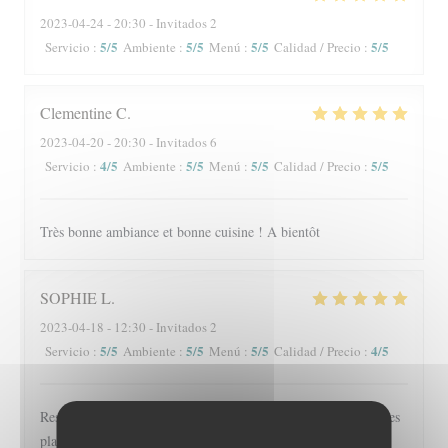
2023-04-24
- 20:30 - Invitados 2
5
/5
5
/5
5
/5
5
/5
Servicio
:
Ambiente
:
Menú
:
Calidad / Precio
:
Clementine
C
2023-04-20
- 20:30 - Invitados 6
4
/5
5
/5
5
/5
5
/5
Servicio
:
Ambiente
:
Menú
:
Calidad / Precio
:
Très bonne ambiance et bonne cuisine ! A bientôt
SOPHIE
L
2023-04-18
- 12:30 - Invitados 2
5
/5
5
/5
5
/5
4
/5
Servicio
:
Ambiente
:
Menú
:
Calidad / Precio
:
Restaurant conviviable. Le personnel est très sympathique et les
plats excellents.