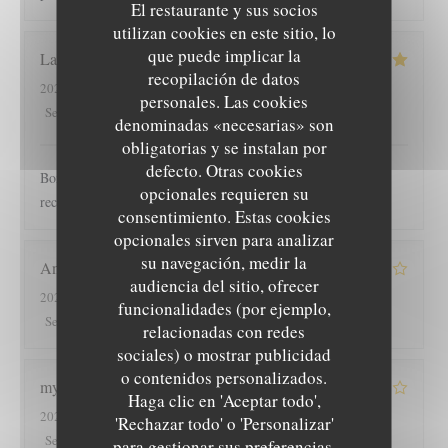
El restaurante y sus socios
utilizan cookies en este sitio, lo
que puede implicar la
Laure
D
recopilación de datos
2023-04-19
- 20:15 - Invitados 3
personales. Las cookies
5
/5
5
/5
5
/5
5
/5
Servicio
:
Ambiente
:
Menú
:
Calidad / Precio
:
denominadas «necesarias» son
obligatorias y se instalan por
defecto. Otras cookies
Bonne ambiance personnel sympathique repas super bon je
opcionales requieren su
recommande
consentimiento. Estas cookies
opcionales sirven para analizar
su navegación, medir la
Anne-Gaëlle
S
audiencia del sitio, ofrecer
2023-04-19
- 12:30 - Invitados 3
funcionalidades (por ejemplo,
4
/5
4
/5
4
/5
4
/5
Servicio
:
Ambiente
:
Menú
:
Calidad / Precio
:
relacionadas con redes
sociales) o mostrar publicidad
o contenidos personalizados.
myriam
A
Haga clic en 'Aceptar todo',
2023-04-17
- 20:15 - Invitados 2
'Rechazar todo' o 'Personalizar'
3
/5
4
/5
5
/5
4
/5
Servicio
:
Ambiente
:
Menú
:
Calidad / Precio
:
para gestionar sus preferencias.