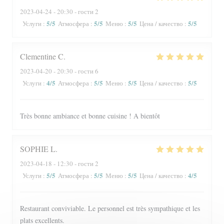
2023-04-24
- 20:30 - гости 2
5
/5
5
/5
5
/5
5
/5
Услуги
:
Атмосфера
:
Меню
:
Цена / качество
:
Clementine
C
2023-04-20
- 20:30 - гости 6
4
/5
5
/5
5
/5
5
/5
Услуги
:
Атмосфера
:
Меню
:
Цена / качество
:
Très bonne ambiance et bonne cuisine ! A bientôt
SOPHIE
L
2023-04-18
- 12:30 - гости 2
5
/5
5
/5
5
/5
4
/5
Услуги
:
Атмосфера
:
Меню
:
Цена / качество
:
Restaurant conviviable. Le personnel est très sympathique et les
plats excellents.