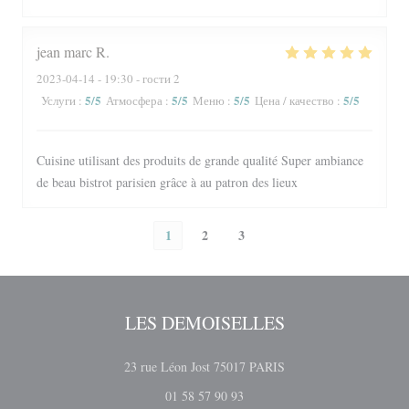
jean marc
R
2023-04-14
- 19:30 - гости 2
5
/5
5
/5
5
/5
5
/5
Услуги
:
Атмосфера
:
Меню
:
Цена / качество
:
Cuisine utilisant des produits de grande qualité Super ambiance
de beau bistrot parisien grâce à au patron des lieux
1
2
3
LES DEMOISELLES
((открывается в новом
23 rue Léon Jost 75017 PARIS
01 58 57 90 93