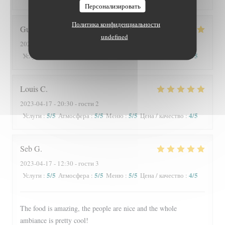
Персонализировать
Политика конфиденциальности
Guylaine
G
undefined
2023-04-18
- 12:30 - гости 2
5
/5
5
/5
5
/5
5
/5
Услуги
:
Атмосфера
:
Меню
:
Цена / качество
:
Louis
C
2023-04-17
- 20:30 - гости 2
5
/5
5
/5
5
/5
4
/5
Услуги
:
Атмосфера
:
Меню
:
Цена / качество
:
Seb
G
2023-04-17
- 12:30 - гости 3
5
/5
5
/5
5
/5
4
/5
Услуги
:
Атмосфера
:
Меню
:
Цена / качество
:
The food is amazing, the people are nice and the whole
ambiance is pretty cool!