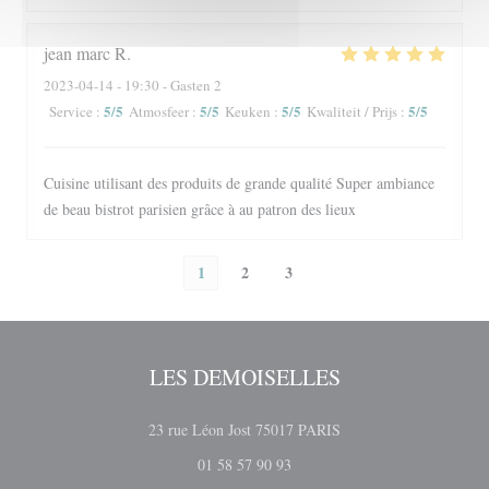
jean marc
R
2023-04-14
- 19:30 - Gasten 2
5
/5
5
/5
5
/5
5
/5
Service
:
Atmosfeer
:
Keuken
:
Kwaliteit / Prijs
:
Cuisine utilisant des produits de grande qualité Super ambiance
de beau bistrot parisien grâce à au patron des lieux
1
2
3
LES DEMOISELLES
((opent in een nieuw ven
23 rue Léon Jost 75017 PARIS
01 58 57 90 93