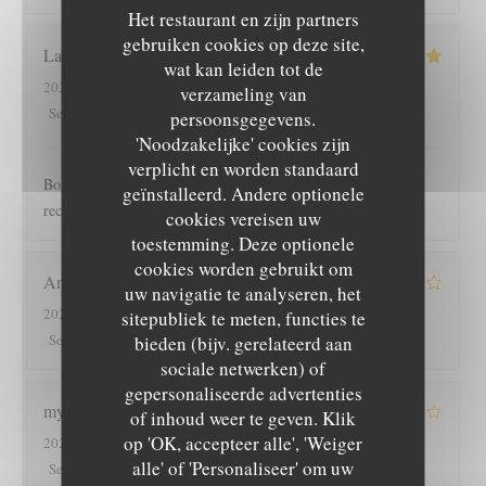
Het restaurant en zijn partners
gebruiken cookies op deze site,
Laure
D
wat kan leiden tot de
2023-04-19
- 20:15 - Gasten 3
verzameling van
5
/5
5
/5
5
/5
5
/5
Service
:
Atmosfeer
:
Keuken
:
Kwaliteit / Prijs
:
persoonsgegevens.
'Noodzakelijke' cookies zijn
verplicht en worden standaard
Bonne ambiance personnel sympathique repas super bon je
geïnstalleerd. Andere optionele
recommande
cookies vereisen uw
toestemming. Deze optionele
cookies worden gebruikt om
Anne-Gaëlle
S
uw navigatie te analyseren, het
2023-04-19
- 12:30 - Gasten 3
sitepubliek te meten, functies te
4
/5
4
/5
4
/5
4
/5
Service
:
Atmosfeer
bieden (bijv. gerelateerd aan
:
Keuken
:
Kwaliteit / Prijs
:
sociale netwerken) of
gepersonaliseerde advertenties
myriam
A
of inhoud weer te geven. Klik
op 'OK, accepteer alle', 'Weiger
2023-04-17
- 20:15 - Gasten 2
alle' of 'Personaliseer' om uw
3
/5
4
/5
5
/5
4
/5
Service
:
Atmosfeer
:
Keuken
:
Kwaliteit / Prijs
: