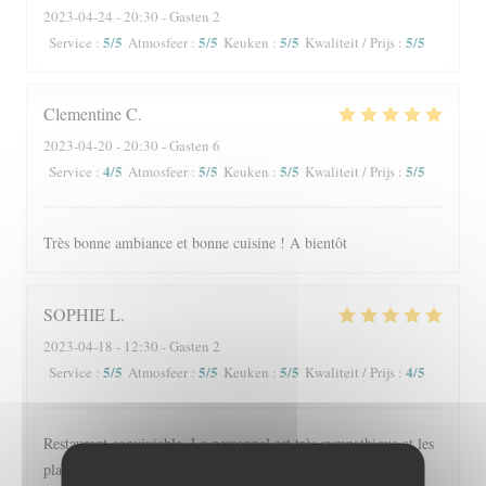
2023-04-24
- 20:30 - Gasten 2
5
/5
5
/5
5
/5
5
/5
Service
:
Atmosfeer
:
Keuken
:
Kwaliteit / Prijs
:
Clementine
C
2023-04-20
- 20:30 - Gasten 6
4
/5
5
/5
5
/5
5
/5
Service
:
Atmosfeer
:
Keuken
:
Kwaliteit / Prijs
:
Très bonne ambiance et bonne cuisine ! A bientôt
SOPHIE
L
2023-04-18
- 12:30 - Gasten 2
5
/5
5
/5
5
/5
4
/5
Service
:
Atmosfeer
:
Keuken
:
Kwaliteit / Prijs
:
Restaurant conviviable. Le personnel est très sympathique et les
plats excellents.