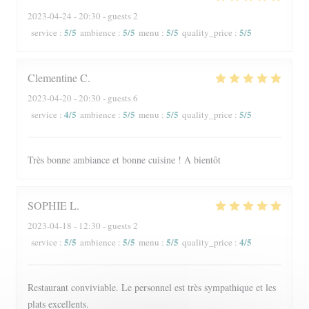
2023-04-24
- 20:30 - guests 2
5
/5
5
/5
5
/5
5
/5
service
:
ambience
:
menu
:
quality_price
:
Clementine
C
2023-04-20
- 20:30 - guests 6
4
/5
5
/5
5
/5
5
/5
service
:
ambience
:
menu
:
quality_price
:
Très bonne ambiance et bonne cuisine ! A bientôt
SOPHIE
L
2023-04-18
- 12:30 - guests 2
5
/5
5
/5
5
/5
4
/5
service
:
ambience
:
menu
:
quality_price
:
Restaurant conviviable. Le personnel est très sympathique et les
plats excellents.