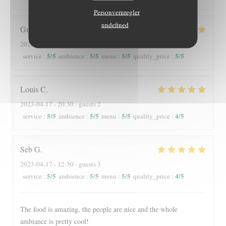
Personvernregler
undefined
Guylaine
G
2023-04-18
- 12:30 - guests 2
5
/5
5
/5
5
/5
5
/5
service
:
ambience
:
menu
:
quality_price
:
Louis
C
2023-04-17
- 20:30 - guests 2
5
/5
5
/5
5
/5
4
/5
service
:
ambience
:
menu
:
quality_price
:
Seb
G
2023-04-17
- 12:30 - guests 3
5
/5
5
/5
5
/5
4
/5
service
:
ambience
:
menu
:
quality_price
:
The food is amazing, the people are nice and the whole
ambiance is pretty cool!