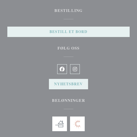
BESTILLING
BESTILL ET BORD
FØLG OSS
Facebook ((åpner i et nytt vindu))
Instagram ((åpner i et nytt vindu
NYHETSBREV
BELØNNINGER