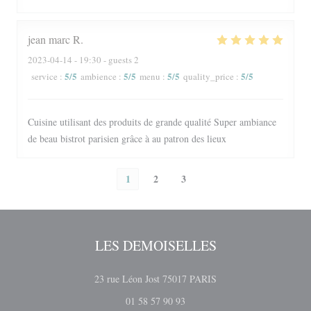
jean marc
R
2023-04-14
- 19:30 - guests 2
5
/5
5
/5
5
/5
5
/5
service
:
ambience
:
menu
:
quality_price
:
Cuisine utilisant des produits de grande qualité Super ambiance
de beau bistrot parisien grâce à au patron des lieux
1
2
3
LES DEMOISELLES
((åpner i et nytt vindu))
23 rue Léon Jost 75017 PARIS
01 58 57 90 93