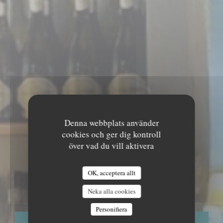
Denna webbplats använder
cookies och ger dig kontroll
över vad du vill aktivera
•
PARIS
OK, acceptera allt
LES DEMOISELLES
Neka alla cookies
Personifiera
BOKA ETT BORD